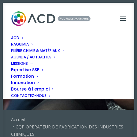
ACD
NAQUIMIA
FILIÈRE CHIMIE & MATÉRIAUX
AGENDA / ACTUALITÉS
MISSIONS
Expertise SSE
Formation
Innovation
Bourse à l’emploi
CONTACTEZ-NOUS
Accueil
CQP OPERATEUR DE FABRICATION DES INDUSTRIES
CHIMIQUES