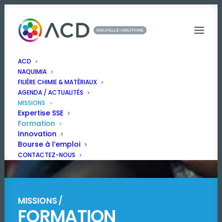
ACD
NAQUIMIA
FILIÈRE CHIMIE & MATÉRIAUX
AGENDA / ACTUALITÉS
MISSIONS
Expertise SSE
Formation
Innovation
Bourse à l’emploi
CONTACTEZ-NOUS
MISSIONS /
FORMATION