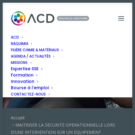
ACD
NAQUIMIA
FILIÈRE CHIMIE & MATÉRIAUX
AGENDA / ACTUALITÉS
MISSIONS
Expertise SSE
Formation
Innovation
Bourse à l’emploi
CONTACTEZ-NOUS
Accueil
MAITRISER LA SECURITE OPERATIONNELLE LORS
D’UNE INTERVENTION SUR UN EQUIPEMENT