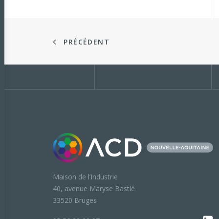
PRÉCÉDENT
Maison de l’Industrie
40, avenue Maryse Bastié
33520 Bruges