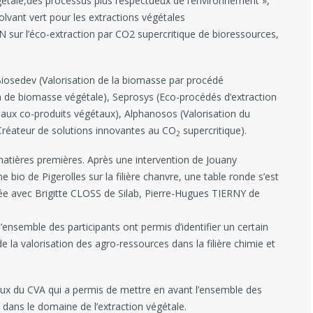
gétale,des processus plus respectueux de l’environnement »,
olvant vert pour les extractions végétales
sur l’éco-extraction par CO2 supercritique de bioressources,
 Biosedev (Valorisation de la biomasse par procédé
 de biomasse végétale), Seprosys (Eco-procédés d’extraction
s aux co-produits végétaux), Alphanosos (Valorisation du
s (Créateur de solutions innovantes au CO
supercritique).
2
 matières premières. Après une intervention de Jouany
 bio de Pigerolles sur la filière chanvre, une table ronde s’est
ée avec Brigitte CLOSS de Silab, Pierre-Hugues TIERNY de
nsemble des participants ont permis d’identifier un certain
 la valorisation des agro-ressources dans la filière chimie et
ocaux du CVA qui a permis de mettre en avant l’ensemble des
dans le domaine de l’extraction végétale.