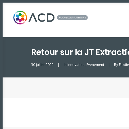
Retour sur la JT Extracti
30 juillet 2022
|
In
Innovation
,
Evénement
|
By
Elodi