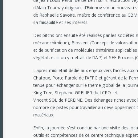
de Jean-Louis Peron de Berkem sur « l’extraction vé
d’Alain Tournay dirigeant d’Exinnov sur un nouveau s
de Raphaëlle Savoire, maître de conférence au CBMN 
sa faisabilité et ses intérêts.
Des pitchs ont ensuite été réalisés par les sociétés
mécanochimique), Biossent (Concept de valorisation
et de purification de molécules d’intérêts applicable
végétal : et si on y mettait de l’IA ?) et SFE Proces
L’après-midi était dédié aux enjeux vers l’accès aux
Chatoux, Porte Parole de l’AFPC et gérant de la Ferme
tenue pour échanger sur le thème global de la journ
King Tree, Stéphane GRELIER du LCPO et
Vincent SOL de PEREINE. Des échanges riches avec l’e
nombre de pistes pour travailler au développement de
matériaux.
Enfin, la journée s’est conclue par une visite des l
outils et compétences de ce centre technique expert 