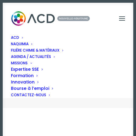
ACD
NAQUIMIA
Journée industrielle à
FILIÈRE CHIMIE & MATÉRIAUX
AGENDA / ACTUALITÉS
l'Institut CBMN
MISSIONS
Expertise SSE
26 juillet 2024
|
In
Innovation
,
Evénement
|
By
Anaïs MACE
Formation
Innovation
Bourse à l’emploi
CONTACTEZ-NOUS