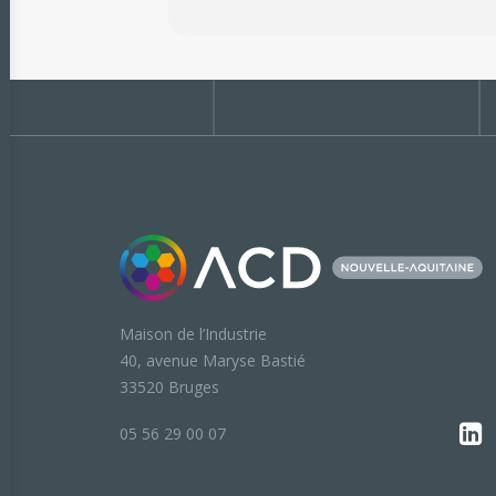
Maison de l’Industrie
40, avenue Maryse Bastié
33520 Bruges
05 56 29 00 07