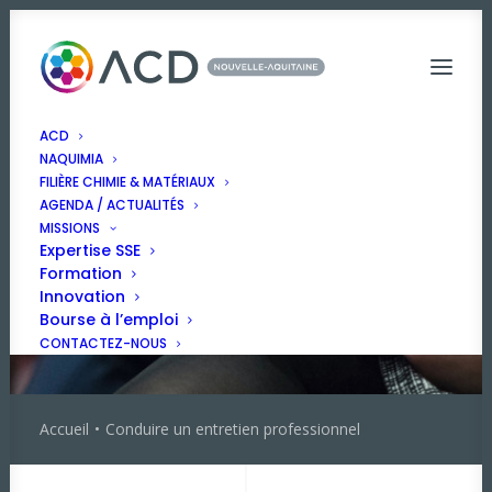
ACD
NAQUIMIA
FILIÈRE CHIMIE & MATÉRIAUX
AGENDA / ACTUALITÉS
MISSIONS
Expertise SSE
Formation
Innovation
Bourse à l’emploi
CONTACTEZ-NOUS
Accueil
Conduire un entretien professionnel