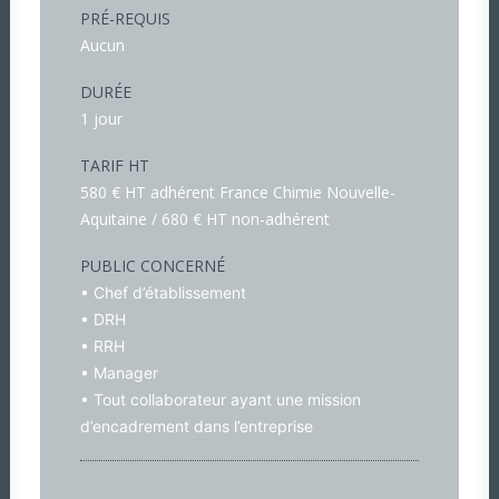
PRÉ-REQUIS
Aucun
DURÉE
1 jour
TARIF HT
580 € HT adhérent France Chimie Nouvelle-
Aquitaine / 680 € HT non-adhérent
PUBLIC CONCERNÉ
• Chef d’établissement
• DRH
• RRH
• Manager
• Tout collaborateur ayant une mission
d’encadrement dans l’entreprise