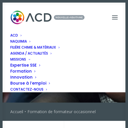
ACD
NAQUIMIA
FILIÈRE CHIMIE & MATÉRIAUX
AGENDA / ACTUALITÉS
MISSIONS
Expertise SSE
Formation
Innovation
Bourse à l’emploi
CONTACTEZ-NOUS
Accueil
Formation de formateur occasionnel