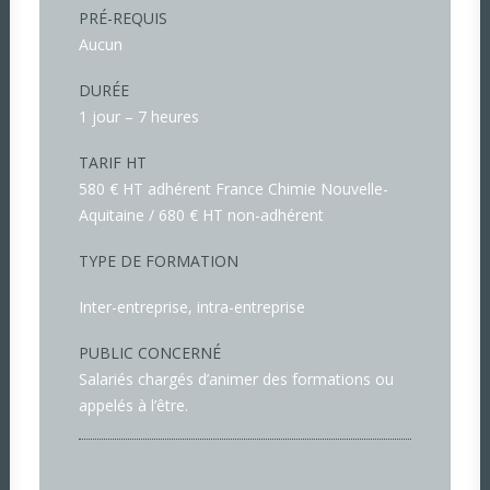
PRÉ-REQUIS
Aucun
DURÉE
1 jour – 7 heures
TARIF HT
580 € HT adhérent France Chimie Nouvelle-
Aquitaine / 680 € HT non-adhérent
TYPE DE FORMATION
Inter-entreprise, intra-entreprise
PUBLIC CONCERNÉ
Salariés chargés d’animer des formations ou
appelés à l’être.