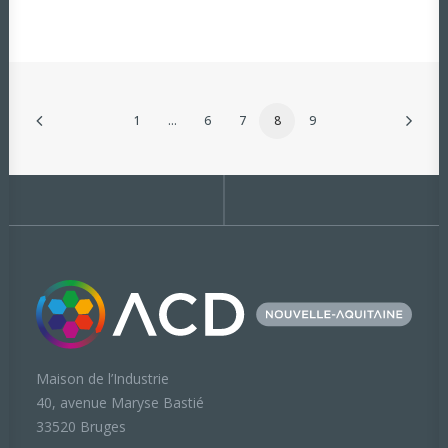
1
…
6
7
8
9
Maison de l’Industrie
40, avenue Maryse Bastié
33520 Bruges