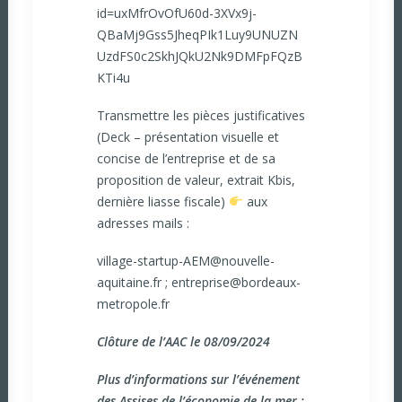
id=uxMfrOvOfU60d-3XVx9j-
QBaMj9Gss5JheqPIk1Luy9UNUZN
UzdFS0c2SkhJQkU2Nk9DMFpFQzB
KTi4u
Transmettre les pièces justificatives
(Deck – présentation visuelle et
concise de l’entreprise et de sa
proposition de valeur, extrait Kbis,
dernière liasse fiscale)
aux
adresses mails :
village-startup-AEM@nouvelle-
aquitaine.fr
;
entreprise@bordeaux-
metropole.fr
Clôture de l’AAC le 08/09/2024
Plus d’informations sur l’événement
des Assises de l’économie de la mer :