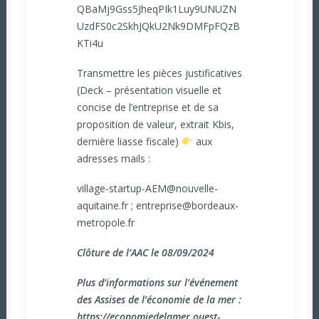
QBaMj9Gss5JheqPIk1Luy9UNUZN
UzdFS0c2SkhJQkU2Nk9DMFpFQzB
KTi4u
Transmettre les pièces justificatives
(Deck – présentation visuelle et
concise de l’entreprise et de sa
proposition de valeur, extrait Kbis,
dernière liasse fiscale)
aux
adresses mails :
village-startup-AEM@nouvelle-
aquitaine.fr
;
entreprise@bordeaux-
metropole.fr
Clôture de l’AAC le 08/09/2024
Plus d’informations sur l’événement
des Assises de l’économie de la mer :
https://economiedelamer.ouest-